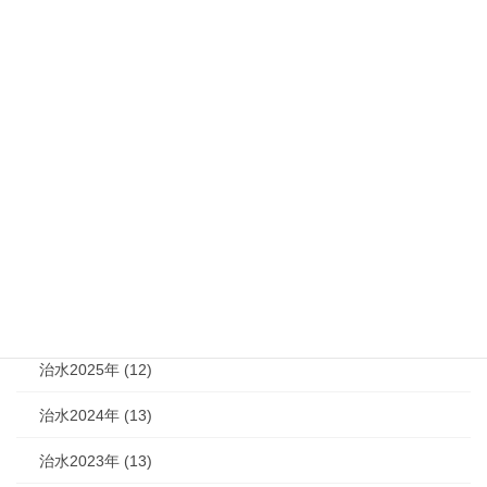
お知らせ
次の記事
令和４年の土砂災害発生件数は
７９５件
2023年3月5日
カテゴリー
機関紙 (93)
治水 (292)
治水2026年 (7)
治水2025年 (12)
治水2024年 (13)
治水2023年 (13)