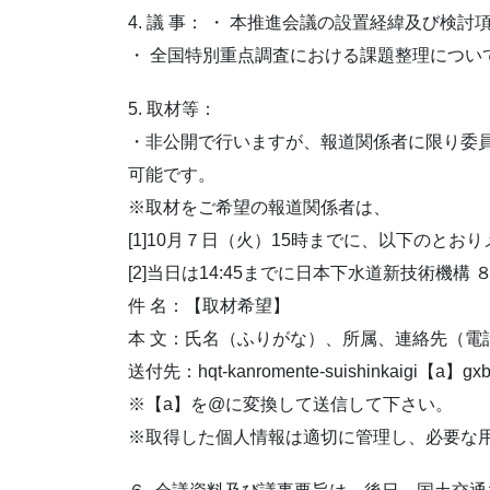
4. 議 事： ・ 本推進会議の設置経緯及び検
・ 全国特別重点調査における課題整理について
5. 取材等：
・非公開で行いますが、報道関係者に限り委
可能です。
※取材をご希望の報道関係者は、
[1]10月７日（火）15時までに、以下のと
[2]当日は14:45までに日本下水道新技術機
件 名：【取材希望】
本 文：氏名（ふりがな）、所属、連絡先（電
送付先：hqt-kanromente-suishinkaigi【a】gxb.m
※【a】を@に変換して送信して下さい。
※取得した個人情報は適切に管理し、必要な