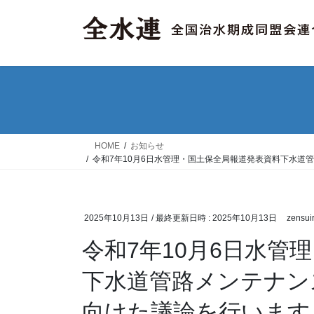
コ
ナ
ン
ビ
テ
ゲ
ン
ー
ツ
シ
へ
ョ
ス
ン
キ
に
ッ
移
HOME
お知らせ
プ
動
令和7年10月6日水管理・国土保全局報道発表資料下水道
2025年10月13日
/ 最終更新日時 :
2025年10月13日
zensui
令和7年10月6日水管
下水道管路メンテナン
向けた議論を行います