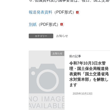
６. 会議資料及び議事要旨は、後日、国土交
報道発表資料
（PDF形式）
別紙
（PDF形式）
お知らせ
カテゴリー
お知らせ
前の記事
令和7年10月3日水管
理・国土保全局報道発
表資料「国土交通省渇
水対策本部」を解散し
ます
2025年10月13日