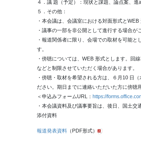
４．議 題（予定）：現状と課題、論点案、進め
５．その他：
・本会議は、会議室における対面形式とWEB
・議事の一部を非公開として進行する場合が
・報道関係者に限り、会場での取材を可能と
す。
・傍聴については、WEB 形式とします。回
などと制限させていただく場合があります。
・傍聴・取材を希望される方は、６月10 日（
ださい。期日までに連絡いただいた方に傍聴用の
＜申込みフォームURL：
https://forms.office
・本会議資料及び議事要旨は、後日、国土交
添付資料
報道発表資料
（PDF形式）