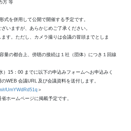
方 等
 形式を併用して公開で開催する予定です。
ございますが、あらかじめご了承ください。
します。ただし、カメラ撮りは会議の冒頭までとしま
線容量の都合上、傍聴の接続は１社（団体）につき１回線
水）15：00 までに以下の申込みフォームへお申込みく
WEB 会議URL 及び会議資料を送付します。
.com/r/UmYWdRd51q
＞
通省ホームページに掲載予定です。