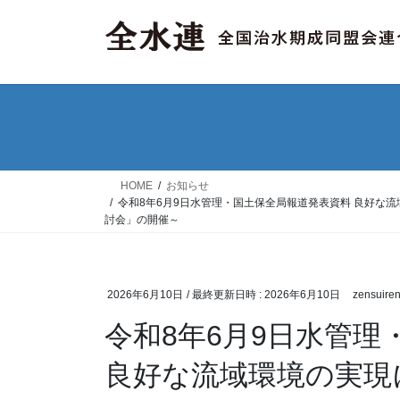
コ
ナ
ン
ビ
テ
ゲ
ン
ー
ツ
シ
へ
ョ
ス
ン
キ
に
ッ
移
HOME
お知らせ
プ
動
令和8年6月9日水管理・国土保全局報道発表資料 良好な
討会」の開催～
2026年6月10日
/ 最終更新日時 :
2026年6月10日
zensuire
令和8年6月9日水管
良好な流域環境の実現