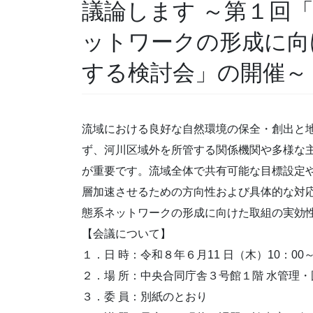
議論します ～第１回
ットワークの形成に向
する検討会」の開催～
流域における良好な自然環境の保全・創出と
ず、河川区域外を所管する関係機関や多様な
が重要です。流域全体で共有可能な目標設定
層加速させるための方向性および具体的な対
態系ネットワークの形成に向けた取組の実効
【会議について】
１．日 時：令和８年６月11 日（木）10：00～
２．場 所：中央合同庁舎３号館１階 水管理・
３．委 員：別紙のとおり