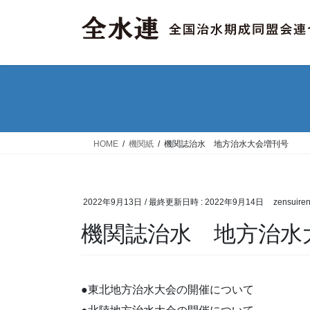
コ
ナ
ン
ビ
テ
ゲ
ン
ー
ツ
シ
へ
ョ
ス
ン
キ
に
ッ
移
HOME
機関紙
機関誌治水 地方治水大会増刊号
プ
動
2022年9月13日
/ 最終更新日時 :
2022年9月14日
zensuire
機関誌治水 地方治水
●東北地方治水大会の開催について