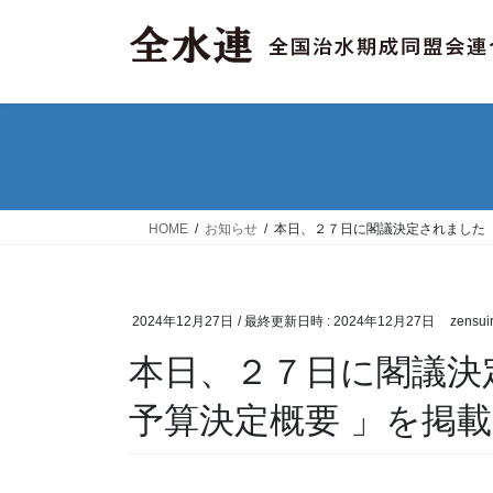
コ
ナ
ン
ビ
テ
ゲ
ン
ー
ツ
シ
へ
ョ
ス
ン
キ
に
ッ
移
HOME
お知らせ
本日、２７日に閣議決定されました
プ
動
2024年12月27日
/ 最終更新日時 :
2024年12月27日
zensui
本日、２７日に閣議決
予算決定概要 」を掲