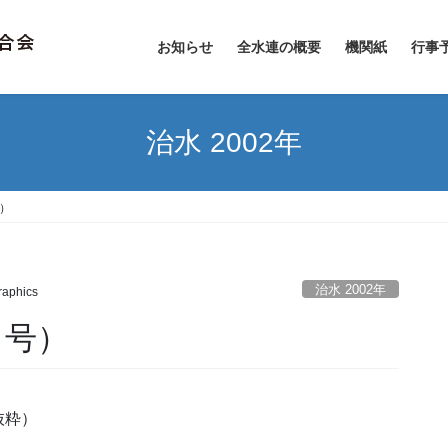
お知らせ
全水連の概要
機関紙
行事
治水 2002年
号）
治水 2002年
aphics
月号）
抜粋）