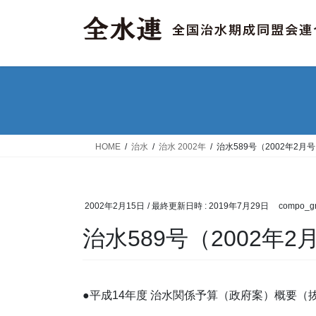
コ
ナ
ン
ビ
テ
ゲ
ン
ー
ツ
シ
へ
ョ
ス
ン
キ
に
ッ
移
HOME
治水
治水 2002年
治水589号（2002年2月
プ
動
2002年2月15日
/ 最終更新日時 :
2019年7月29日
compo_gr
治水589号（2002年2
●平成14年度 治水関係予算（政府案）概要（