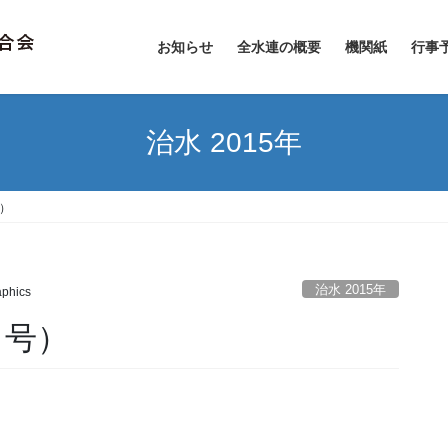
お知らせ
全水連の概要
機関紙
行事
治水 2015年
号）
治水 2015年
phics
月号）