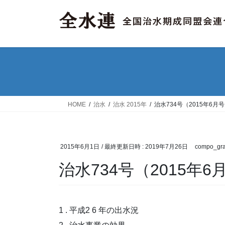
コ
ナ
ン
ビ
テ
ゲ
ン
ー
ツ
シ
へ
ョ
ス
ン
キ
に
ッ
移
HOME
治水
治水 2015年
治水734号（2015年6月
プ
動
2015年6月1日
/ 最終更新日時 :
2019年7月26日
compo_gra
治水734号（2015年6
1 . 平成2 6 年の出水況