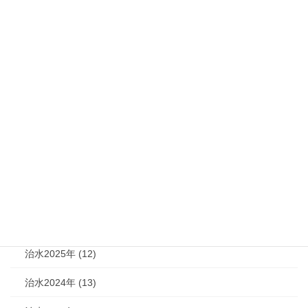
災害復旧技術専門家派遣制度を
活用し、石川県羽咋市における
被災した公共土木施設の迅速な
復旧を支援します ～令和6年能登
半島地震による被害の早期災害
復旧を支援～
2024年3月18日
カテゴリー
機関紙 (93)
治水 (292)
治水2026年 (7)
治水2025年 (12)
治水2024年 (13)