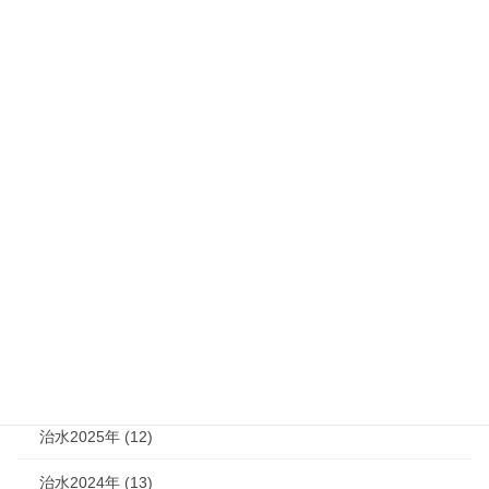
機関紙
次の記事
治水805号(2021年11月号)
2021年11月30日
カテゴリー
機関紙 (93)
治水 (292)
治水2026年 (7)
治水2025年 (12)
治水2024年 (13)