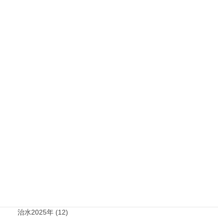
お知らせ
次の記事
気候変動リスク産官学連携ネッ
トワーク公開シンポジウムを開
催します ～サステナビリティ情
報の開示における気候関連デー
タの活用と気候変動による「リ
スクと機会」の評価と適応策の
実践に向けて～
2024年11月6日
カテゴリー
機関紙 (93)
治水 (292)
治水2026年 (7)
治水2025年 (12)