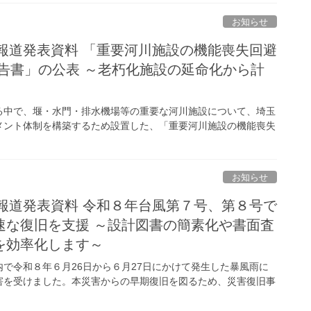
お知らせ
局報道発表資料 「重要河川施設の機能喪失回避
告書」の公表 ～老朽化施設の延命化から計
る中で、堰・水門・排水機場等の重要な河川施設について、埼玉
メント体制を構築するため設置した、「重要河川施設の機能喪失
お知らせ
局報道発表資料 令和８年台風第７号、第８号で
速な復旧を支援 ～設計図書の簡素化や書面査
を効率化します～
で令和８年６月26日から６月27日にかけて発生した暴風雨に
害を受けました。本災害からの早期復旧を図るため、災害復旧事