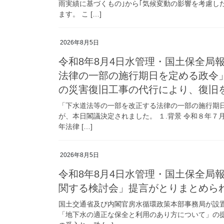
雨実績に基づくもの｣から｢気候変動の影響を考慮し
ます。 こ […]
2026年8月5日
令和8年8月4日水管理・国土保全局
法律の一部の施行期日を定める政令
の災害復旧工事の代行により、復旧
「下水道法等の一部を改正する法律の一部の施行期
が、本日閣議決定されました。 １.背景 令和８年７
年法律 […]
2026年8月5日
令和8年8月4日水管理・国土保全局
関する検討会」提言がとりまとめら
国土交通省及び内閣官房水循環政策本部事務局が設
「地下水の適正な保全と利用のあり方について」の