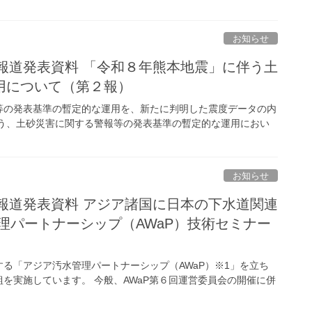
お知らせ
局報道発表資料 「令和８年熊本地震」に伴う土
用について（第２報）
等の発表基準の暫定的な運用を、新たに判明した震度データの内
伴う、土砂災害に関する警報等の発表基準の暫定的な運用におい
お知らせ
局報道発表資料 アジア諸国に日本の下水道関連
理パートナーシップ（AWaP）技術セミナー
る「アジア汚水管理パートナーシップ（AWaP）※1」を立ち
を実施しています。 今般、AWaP第６回運営委員会の開催に併