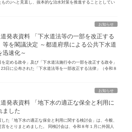
たもの｣へと見直し、抜本的な治水対策を推進することとしてい
お知らせ
報道発表資料 「下水道法等の一部を改正する
」等を閣議決定 ～都道府県による公共下水道
を迅速化～
日を定める政令」及び「下水道法施行令の一部を改正する政令」
月23日に公布された「下水道法等を一部改正する法律」（令和８
お知らせ
報道発表資料 「地下水の適正な保全と利用に
れました
置した「地下水の適正な保全と利用に関する検討会」は、今般、
提言をとりまとめました。 同検討会は、令和８年１月に外国人