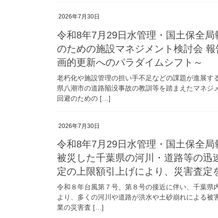
2026年7月30日
令和8年7月29日水管理・国土保全
のための施設マネジメント検討会 報
画的更新へのパラダイムシフト～
老朽化や施設管理の担い手不足などの課題が進展す
県八潮市の道路陥没事故の教訓等を踏まえたマネジ
回避のための […]
2026年7月30日
令和8年7月29日水管理・国土保全
被災した千葉県の河川・道路等の迅
定の上限額引上げにより、災害査定
令和８年台風第７号、第８号の接近に伴い、千葉県内
より、多くの河川や道路が洪水や土砂崩れによる被
業の災害査 […]