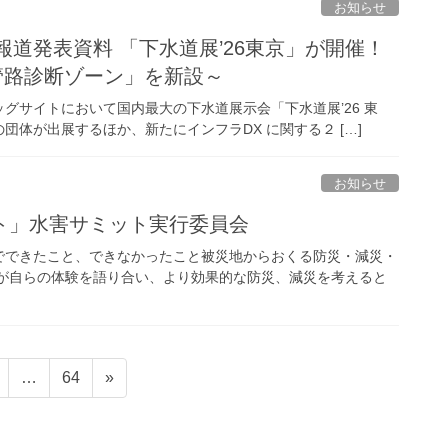
お知らせ
報道発表資料 「下水道展’26東京」が開催！
ry 管路診断ゾーン」を新設～
グサイトにおいて国内最大の下水道展示会「下水道展’26 東
団体が出展するほか、新たにインフラDX に関する２ […]
お知らせ
ト」水害サミット実行委員会
できたこと、できなかったこと被災地からおくる防災・減災・
長が自らの体験を語り合い、より効果的な防災、減災を考えると
固
固
…
64
»
定
定
ペ
ペ