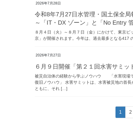
2026年7月28日
令和8年7月27日水管理・国土保全局
～「IT・DX ゾーン」と「No Ent
８月４日（火）～８月７日（金）にかけて、東京ビッ
京」が開催されます。今年は、過去最多となる417 の
2026年7月27日
６月９日開催「第２１回水害サミッ
被災自治体の経験から学ぶノウハウ 「水害現場で
復旧ノウハウ」 水害サミットは、水害被災地の首
ともに、それ […]
投
固
1
2
稿
定
ペ
の