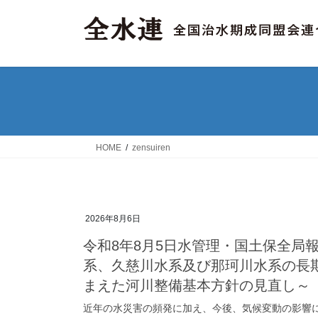
コ
ナ
ン
ビ
テ
ゲ
ン
ー
ツ
シ
へ
ョ
ス
ン
キ
に
ッ
移
HOME
zensuiren
プ
動
2026年8月6日
令和8年8月5日水管理・国土保全局
系、久慈川水系及び那珂川水系の長
まえた河川整備基本方針の見直し～
近年の水災害の頻発に加え、今後、気候変動の影響